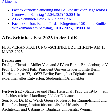
Aktuelles
Fachexkursion: Sanierung und Baukonstruktion Jagdschloss
Grunewald Samstag 12.04.2025 10:00 Uhr
AIV- Schinkel- Fest 2025 in der UdK
Fachexkursion: Bauen für das Bürgertum: 150 Jahre Emilie
Winkelmann am Samstag, 10.05.2025, 10:00 Uhr
AIV- Schinkel- Fest 2025 in der UdK
FESTVERANSTALTUNG »SCHINKEL ZU EHREN« AM 13.
MÄRZ 2025
Begrüßung
Dr.-Ing. Christian Müller Vorstand AIV zu Berlin Brandenburg e.V.
Prof. Dr. Norbert Palz, Präsident Universität der Künste Berlin,
Hardenbergstr. 33, 10623 Berlin; Fachgebiet Digitales und
experimentelles Entwerfen, Studiengang Architektur
Festvortrag
»Städtebau und Nazi-Herrschaft 1933 bis 1945 — ein
aufschlussreiches Handlungsfeld der Diktatur«
Sen.-Prof. Dr. Max Welch Guerra Professor für Raumplanung und
Raumforschung, Institut für europäische Urbanistik, Fakultät
Architektur und Urbanistik, Bauhaus-Universität Weimar