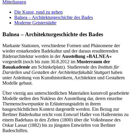
Mitteilungen
Die Kunst, rund zu gehen
Balnea – Architekturgeschichte des Bades
Moderne Geisterstädte
Balnea – Architekturgeschichte des Bades
Markante Stationen, verschiedene Formen und Phänomene der
wieder erstarkenden Badekultur und der daraus resultierenden
Bäderarchitektur werden in der
Ausstellung »BALNEA«
vorgestellt (noch bis zum 30.8.2012 im
Musterraum der
Bauakademie
am Schinkelplatz). Studierende des
Instituts für
Darstellen und Gestalten der Architekturfakultät Stuttgart
haben
unter Anleitung von Kunsthistorikern, Architekten und Gestaltern
Modelle gebaut.
Über vierzig aus unterschiedlichen Materialien kunstvoll gearbeitete
Modelle stellen den Nukleus der Ausstellung dar, deren einzelne
Themenschwerpunkte in Erläuterungstafeln in ihrem
baugeschichtlichen Kontext dargestellt werden. Ein Bezug zur
Berliner Bäderkultur reicht vom Entwurf Haller von Hallersteins zu
einem Badehaus in den Zelten (1800) über die Volksbrause des
Oskar Lassar (1882) bis zu jüngsten Entwürfen von Berliner
Badeschiffen.