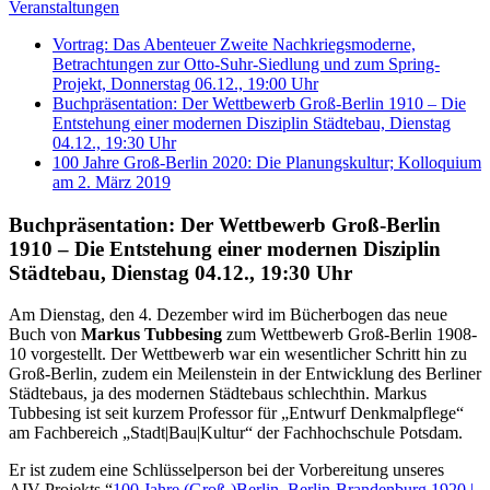
Veranstaltungen
Vortrag: Das Abenteuer Zweite Nachkriegsmoderne,
Betrachtungen zur Otto-Suhr-Siedlung und zum Spring-
Projekt, Donnerstag 06.12., 19:00 Uhr
Buchpräsentation: Der Wettbewerb Groß-Berlin 1910 – Die
Entstehung einer modernen Disziplin Städtebau, Dienstag
04.12., 19:30 Uhr
100 Jahre Groß-Berlin 2020: Die Planungskultur; Kolloquium
am 2. März 2019
Buchpräsentation: Der Wettbewerb Groß-Berlin
1910 – Die Entstehung einer modernen Disziplin
Städtebau, Dienstag 04.12., 19:30 Uhr
Am Dienstag, den 4. Dezember wird im Bücherbogen das neue
Buch von
Markus Tubbesing
zum Wettbewerb Groß-Berlin 1908-
10 vorgestellt. Der Wettbewerb war ein wesentlicher Schritt hin zu
Groß-Berlin, zudem ein Meilenstein in der Entwicklung des Berliner
Städtebaus, ja des modernen Städtebaus schlechthin. Markus
Tubbesing ist seit kurzem Professor für „Entwurf Denkmalpflege“
am Fachbereich „Stadt|Bau|Kultur“ der Fachhochschule Potsdam.
Er ist zudem eine Schlüsselperson bei der Vorbereitung unseres
AIV-Projekts “
100 Jahre (Groß-)Berlin. Berlin-Brandenburg 1920 |