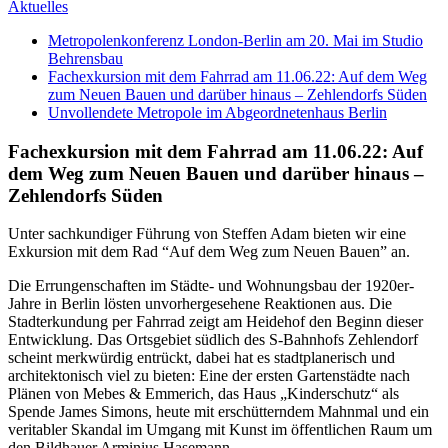
Aktuelles
Metropolenkonferenz London-Berlin am 20. Mai im Studio
Behrensbau
Fachexkursion mit dem Fahrrad am 11.06.22: Auf dem Weg
zum Neuen Bauen und darüber hinaus – Zehlendorfs Süden
Unvollendete Metropole im Abgeordnetenhaus Berlin
Fachexkursion mit dem Fahrrad am 11.06.22: Auf
dem Weg zum Neuen Bauen und darüber hinaus –
Zehlendorfs Süden
Unter sachkundiger Führung von Steffen Adam bieten wir eine
Exkursion mit dem Rad “Auf dem Weg zum Neuen Bauen” an.
Die Errungenschaften im Städte- und Wohnungsbau der 1920er-
Jahre in Berlin lösten unvorhergesehene Reaktionen aus. Die
Stadterkundung per Fahrrad zeigt am Heidehof den Beginn dieser
Entwicklung. Das Ortsgebiet südlich des S-Bahnhofs Zehlendorf
scheint merkwürdig entrückt, dabei hat es stadtplanerisch und
architektonisch viel zu bieten: Eine der ersten Gartenstädte nach
Plänen von Mebes & Emmerich, das Haus „Kinderschutz“ als
Spende James Simons, heute mit erschütterndem Mahnmal und ein
veritabler Skandal im Umgang mit Kunst im öffentlichen Raum um
den Bildhauer Arminius Hasemann.