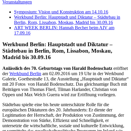
Veranstaltungen
Symposium: Vision und Konstruktion am 14.10.16
Werkbund Berlin: Hauptstadt und Diktatur – Städtebau in
Berlin, Rom, Lissabon, Moskau, Madrid bis 30.09.16
ART WEEK BERLIN: Hannah Becher beim AIV am
17.09.16
Werkbund Berlin: Hauptstadt und Diktatur –
Städtebau in Berlin, Rom, Lissabon, Moskau,
Madrid bis 30.09.16
Anlässlich des 70. Geburtstags von Harald Bodenschatz
eröffnet
der
Werkbund Berlin
am 02.09.2016 um 19 Uhr in der Werkbund
Galerie, Goethestraße 13, die Ausstellung „Hauptstadt und Diktatur“
mit 20 Fotos von Harald Bodenschatz. Das gleichnamige Buch mit
Beiträgen von Thomas Flierl, Tilman Harlander, Christian von
Oppen und Max Welch Guerra wird zur Eröffnung vorliegen.
Städtebau spielte eine bis heute unterschätzte Rolle für die
europäischen Diktaturen des 20. Jahrhunderts: Er diente der
Legitimation der Herrschaft, der Produktion von Zustimmung, der
Demonstration von Stärke, Effizienz und Schnelligkeit, er
untersetzte die wirtschaftliche, soziale und kulturelle Entwicklung,
er vermittelte das gesellschaftspolitische Programm im Inland wie