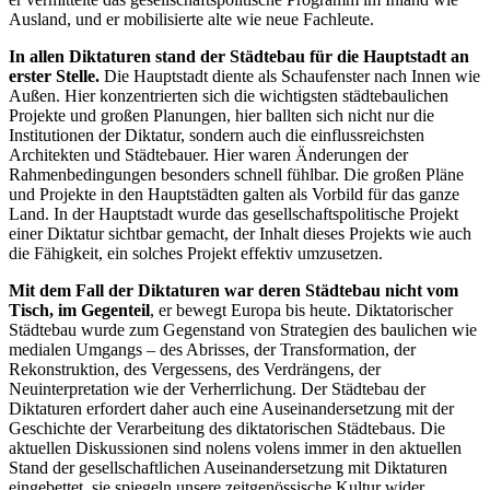
Ausland, und er mobilisierte alte wie neue Fachleute.
In allen Diktaturen stand der Städtebau für die Hauptstadt an
erster Stelle.
Die Hauptstadt diente als Schaufenster nach Innen wie
Außen. Hier konzentrierten sich die wichtigsten städtebaulichen
Projekte und großen Planungen, hier ballten sich nicht nur die
Institutionen der Diktatur, sondern auch die einflussreichsten
Architekten und Städtebauer. Hier waren Änderungen der
Rahmenbedingungen besonders schnell fühlbar. Die großen Pläne
und Projekte in den Hauptstädten galten als Vorbild für das ganze
Land. In der Hauptstadt wurde das gesellschaftspolitische Projekt
einer Diktatur sichtbar gemacht, der Inhalt dieses Projekts wie auch
die Fähigkeit, ein solches Projekt effektiv umzusetzen.
Mit dem Fall der Diktaturen war deren Städtebau nicht vom
Tisch, im Gegenteil
, er bewegt Europa bis heute. Diktatorischer
Städtebau wurde zum Gegenstand von Strategien des baulichen wie
medialen Umgangs – des Abrisses, der Transformation, der
Rekonstruktion, des Vergessens, des Verdrängens, der
Neuinterpretation wie der Verherrlichung. Der Städtebau der
Diktaturen erfordert daher auch eine Auseinandersetzung mit der
Geschichte der Verarbeitung des diktatorischen Städtebaus. Die
aktuellen Diskussionen sind nolens volens immer in den aktuellen
Stand der gesellschaftlichen Auseinandersetzung mit Diktaturen
eingebettet, sie spiegeln unsere zeitgenössische Kultur wider.