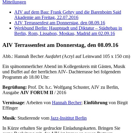
Mitteilungen
AIV auf dem Bau: Frank Gehry und die Barenboim Said
Akademie am Freitag, 22.07.2016
AIV Terrassenfest am Donnerstag, den 08.09.16
Werkbund Berlin: Hauptstadt und Diktatur – Städtebau in
Berlin, Rom, Lissabon, Moskau, Madrid am 02.09.16
AIV Terrassenfest am Donnerstag, den 08.09.16
Abb.: Hannah Becher
Ausfahrt (
Acryl auf Leinwand 105 x 150 cm)
Ein spätsommerlicher Abend im Kollegenkreis mit Gästen, Musik
und Buffet auf der herrlichen AIV- Dachterrasse
bei folgendem
Programm ab 18.00 Uhr:
Begrüßung:
Prof. Dr. h.c. Wolfgang Schuster, AIV zu Berlin,
Ausgabe
AIV FORUM II
/ 2016
Vernissage
: Arbeiten von
Hannah Becher
;
Einführung
von Birgit
Effinger
Musik
: Studierende vom
Jazz-Insititut Berlin
In Kürze erhalten Sie gedruckte Einladungskarten. Bringen Sie