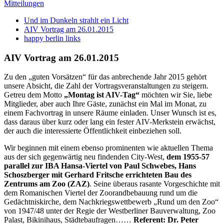
Mitteilungen
Und im Dunkeln strahlt ein Licht
AIV Vortrag am 26.01.2015
happy berlin links
AIV Vortrag am 26.01.2015
Zu den „guten Vorsätzen“ für das anbrechende Jahr 2015 gehört
unsere Absicht, die Zahl der Vortragsveranstaltungen zu steigern.
Getreu dem Motto
„Montag ist AIV-Tag“
möchten wir Sie, liebe
Mitglieder, aber auch Ihre Gäste, zunächst ein Mal im Monat, zu
einem Fachvortrag in unsere Räume einladen. Unser Wunsch ist es,
dass daraus über kurz oder lang ein fester AIV-Merkstein erwächst,
der auch die interessierte Öffentlichkeit einbeziehen soll.
Wir beginnen mit einem ebenso prominenten wie aktuellen Thema
aus der sich gegenwärtig neu findenden City-West,
dem 1955-57
parallel zur IBA Hansa-Viertel von Paul Schwebes, Hans
Schoszberger mit Gerhard Fritsche errichteten Bau des
Zentrums am Zoo (ZAZ)
. Seine überaus rasante Vorgeschichte mit
dem Romanischen Viertel der Zoorandbebauung rund um die
Gedächtniskirche, dem Nachkriegswettbewerb „Rund um den Zoo“
von 1947/48 unter der Regie der Westberliner Bauverwaltung, Zoo
Palast, Bikinihaus, Städtebaufragen……
Referent: Dr. Peter