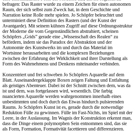
befragen: Das Raster wurde zu einem Zeichen für einen autonomen
Raum, der sich selbst zum Zweck hat, in dem Geschichte und
Narration keine Rolle mehr spielen. Jo Schöpfer beleuchtet und
unterminiert diese Definition des Rasters (und der Kunst der
Avantgarde). Mit seinem kühnen Zugriff auf diese Ordnungsstruktur
der Moderne die vom Gegenständlichen abstrahiert, scheinen
Schöpfers „Grids” gerade eine „Wissenschaft des Realen“ zu
befördern, indem sie das Paradox der Abstraktion und der
Autonomie des Kunstwerks im und durch das Material im
Wortsinne herausarbeiten und die komplexen Beziehungen
zwischen der Erfahrung der Wirklichkeit und ihrer Darstellung als
Form des Wahrnehmens und Denkens miteinander verbinden.
Konzentriert und frei schweben Jo Schöpfers Aquarelle auf dem
Blatt. Auseinandergeklappte Boxen zeigen Faltung und Entfaltung
als geistiges Abenteuer. Dabei ist der Schnitt zwischen dem, was da
ist und dem, was fortgelassen wird, wesentlich. Die farbig
nuancierten Aquarelle werden wahrgenommen innerhalb eines
unbestimmten und doch durch das Etwas hindurch pulsierenden
Raums. Jo Schöpfers Kunst ist es, gerade durch die notwendige
Reduktion Fülle zu gewinnen. Fülle im Fast-Nichts, im Spiel mit der
Leere, in der Auslassung. Im Wagnis der Konstruktion erkennt man,
dass die Dinge einem polymorphen Sein entnommen sind, das sie
als Form, Formation, Formativität facettieren und differenzieren.