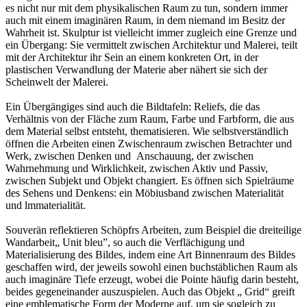
es nicht nur mit dem physikalischen Raum zu tun, sondern immer
auch mit einem imaginären Raum, in dem niemand im Besitz der
Wahrheit ist. Skulptur ist vielleicht immer zugleich eine Grenze und
ein Übergang: Sie vermittelt zwischen Architektur und Malerei, teilt
mit der Architektur ihr Sein an einem konkreten Ort, in der
plastischen Verwandlung der Materie aber nähert sie sich der
Scheinwelt der Malerei.
Ein Übergängiges sind auch die Bildtafeln: Reliefs, die das
Verhältnis von der Fläche zum Raum, Farbe und Farbform, die aus
dem Material selbst entsteht, thematisieren. Wie selbstverständlich
öffnen die Arbeiten einen Zwischenraum zwischen Betrachter und
Werk, zwischen Denken und Anschauung, der zwischen
Wahrnehmung und Wirklichkeit, zwischen Aktiv und Passiv,
zwischen Subjekt und Objekt changiert. Es öffnen sich Spielräume
des Sehens und Denkens: ein Möbiusband zwischen Materialität
und lmmaterialität.
Souverän reflektieren Schöpfrs Arbeiten, zum Beispiel die dreiteilige
Wandarbeit„ Unit bleu”, so auch die Verflächigung und
Materialisierung des Bildes, indem eine Art Binnenraum des Bildes
geschaffen wird, der jeweils sowohl einen buchstäblichen Raum als
auch imaginäre Tiefe erzeugt, wobei die Pointe häufig darin besteht,
beides gegeneinander auszuspielen. Auch das Objekt „ Grid“ greift
eine emblematische Form der Moderne auf, um sie sogleich zu