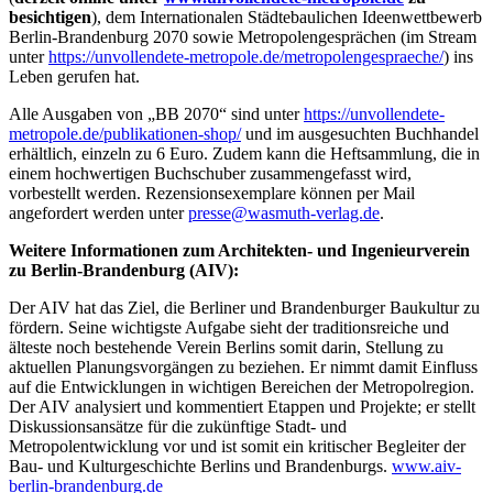
besichtigen
), dem Internationalen Städtebaulichen Ideenwettbewerb
Berlin-Brandenburg 2070 sowie Metropolengesprächen (im Stream
unter
https://unvollendete-metropole.de/metropolengespraeche/
) ins
Leben gerufen hat.
Alle Ausgaben von „BB 2070“ sind unter
https://unvollendete-
metropole.de/publikationen-shop/
und im ausgesuchten Buchhandel
erhältlich, einzeln zu 6 Euro. Zudem kann die Heftsammlung, die in
einem hochwertigen Buchschuber zusammengefasst wird,
vorbestellt werden. Rezensionsexemplare können per Mail
angefordert werden unter
presse@wasmuth-verlag.de
.
Weitere Informationen zum Architekten- und Ingenieurverein
zu Berlin-Brandenburg (AIV):
Der AIV hat das Ziel, die Berliner und Brandenburger Baukultur zu
fördern. Seine wichtigste Aufgabe sieht der traditionsreiche und
älteste noch bestehende Verein Berlins somit darin, Stellung zu
aktuellen Planungsvorgängen zu beziehen. Er nimmt damit Einfluss
auf die Entwicklungen in wichtigen Bereichen der Metropolregion.
Der AIV analysiert und kommentiert Etappen und Projekte; er stellt
Diskussionsansätze für die zukünftige Stadt- und
Metropolentwicklung vor und ist somit ein kritischer Begleiter der
Bau- und Kulturgeschichte Berlins und Brandenburgs.
www.aiv-
berlin-brandenburg.de