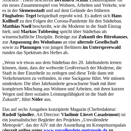
ein neues Zusammenspiel von Wohnen, Arbeiten und Verkehr, wie
es in der
Siemensstadt
und auf dem Gelände des früheren
Flughafen
s
Tegel
beispielhaft erprobt wird. Es äußert sich
Hans
Kollhoff
zu den Folgen der Corona-Pandemie für den Städtebau.
Matthias Noell
beschreibt, wie die Moderne in die Stadt Einzug
hielt, und
Markus Tubbesing
spricht über Städtebau als
wissenschaftliche Disziplin. Beiträge zur
Zukunft des Bürohauses
,
zur
Anpassung des Wohnbaus
an eine
alternde Gesellschaft
sowie zu
Planungen
von jungen Berlinern
im
Unterspreewald
runden das Spektrum des Heftes ab.
„Wenn wir etwas aus dem Städtebau des 20. Jahrhunderts lernen
können, dann, dass der weltweite Großversuch der Moderne, die
Stadt in ihre Einzelteile zu zerlegen und diese Teile dann mit
Verkehrsnetzen zu verbinden, in eine Sackgasse führt. Wir müssen
umdenken: Die über Jahrhunderte gewachsene Stadt mit ihrer
komplexen Mischung aus Wohnen und Arbeiten, mit ihren kurzen
Wegen und ihrer sozialen Leistungsfähigkeit ist die Stadt der
Zukunft“, führt
Nöfer
aus.
Das auf sechs Ausgaben konzipierte Magazin (Chefredakteur:
Rudolf Spindler
, Art Director:
Vladimir
Llovet Casademont
) ist
ein journalistischer Begleiter des Projektes „Unvollendete
Metropole“, das der AIV mit der Ausstellung im Kronprinzenpalais
(
derzeit online unter
www.unvollendete-metropole.de
zu