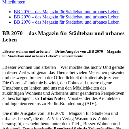
Mitteilungen
BB 2070 – das Magazin für Städtebau und urbanes Leben
BB 2070 – das Magazin für Städtebau und urbanes Leben
BB 2070 – das Magazin für Städtebau und urbanes Leben
BB 2070 – das Magazin für Städtebau und urbanes
Leben
„Besser wohnen und arbeiten“
–
Dritte Ausgabe von „BB 2070 – Magazin
für Städtebau und urbanes Leben“ erscheint heute
„Besser wohnen und arbeiten – Wer möchte das nicht? Und gerade
in dieser Zeit wird genau das Thema bei vielen Menschen präsenter
und deswegen breiter in der Öffentlichkeit diskutiert als je zuvor.
Die Corona-Pandemie bewirkt, den Fokus auf unsere eigene
Umgebung zu lenken und uns mit den Möglichkeiten des
zukünftigen Wohnens und Arbeitens unter geänderten Perspektiven
zu beschäftigen“, so
Tobias Nöfer
, Vorsitzender des Architekten-
und Ingenieurvereins zu Berlin-Brandenburg (AIV).
Die dritte Ausgabe von „BB 2070 – Magazin für Städtebau und
urbanes Leben“, die der AIV im Verlag Wasmuth & Zohlen
herausgibt, erscheint heute unter dem Titel „ Besser Wohnen und
Arbeiten“. Darin beschreibt
Bernhard Schulz
Zukunftspläne für