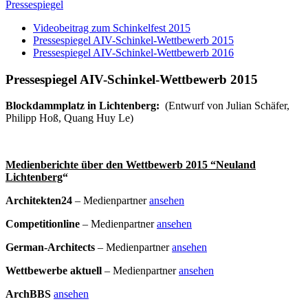
Pressespiegel
Videobeitrag zum Schinkelfest 2015
Pressespiegel AIV-Schinkel-Wettbewerb 2015
Pressespiegel AIV-Schinkel-Wettbewerb 2016
Pressespiegel AIV-Schinkel-Wettbewerb 2015
Blockdammplatz in
Lichtenberg:
(Entwurf von Julian Schäfer,
Philipp Hoß, Quang Huy Le)
Medienberichte über den Wettbewerb 2015 “Neuland
Lichtenberg
“
Architekten24
– Medienpartner
ansehen
Competitionline
– Medienpartner
ansehen
German-Architects
– Medienpartner
ansehen
Wettbewerbe aktuell
– Medienpartner
ansehen
ArchBBS
ansehen