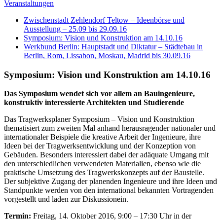
Veranstaltungen
Zwischenstadt Zehlendorf Teltow – Ideenbörse und
Ausstellung – 25.09 bis 29.09.16
Symposium: Vision und Konstruktion am 14.10.16
Werkbund Berlin: Hauptstadt und Diktatur – Städtebau in
Berlin, Rom, Lissabon, Moskau, Madrid bis 30.09.16
Symposium: Vision und Konstruktion am 14.10.16
Das Symposium wendet sich vor allem an Bauingenieure,
konstruktiv interessierte Architekten und Studierende
Das Tragwerksplaner Symposium – Vision und Konstruktion
thematisiert zum zweiten Mal anhand herausragender nationaler und
internationaler Beispiele die kreative Arbeit der Ingenieure, ihre
Ideen bei der Tragwerksentwicklung und der Konzeption von
Gebäuden. Besonders interessiert dabei der adäquate Umgang mit
den unterschiedlichen verwendeten Materialien, ebenso wie die
praktische Umsetzung des Tragwerkskonzepts auf der Baustelle.
Der subjektive Zugang der planenden Ingenieure und ihre Ideen und
Standpunkte werden von den international bekannten Vortragenden
vorgestellt und laden zur Diskussionein.
Termin:
Freitag, 14. Oktober 2016, 9:00 – 17:30 Uhr in der