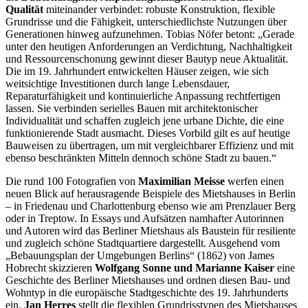
Qualität
miteinander verbindet: robuste Konstruktion, flexible
Grundrisse und die Fähigkeit, unterschiedlichste Nutzungen über
Generationen hinweg aufzunehmen. Tobias Nöfer betont: „Gerade
unter den heutigen Anforderungen an Verdichtung, Nachhaltigkeit
und Ressourcenschonung gewinnt dieser Bautyp neue Aktualität.
Die im 19. Jahrhundert entwickelten Häuser zeigen, wie sich
weitsichtige Investitionen durch lange Lebensdauer,
Reparaturfähigkeit und kontinuierliche Anpassung rechtfertigen
lassen. Sie verbinden serielles Bauen mit architektonischer
Individualität und schaffen zugleich jene urbane Dichte, die eine
funktionierende Stadt ausmacht. Dieses Vorbild gilt es auf heutige
Bauweisen zu übertragen, um mit vergleichbarer Effizienz und mit
ebenso beschränkten Mitteln dennoch schöne Stadt zu bauen.“
Die rund 100 Fotografien von
Maximilian Meisse
werfen einen
neuen Blick auf herausragende Beispiele des Mietshauses in Berlin
– in Friedenau und Charlottenburg ebenso wie am Prenzlauer Berg
oder in Treptow. In Essays und Aufsätzen namhafter Autorinnen
und Autoren wird das Berliner Mietshaus als Baustein für resiliente
und zugleich schöne Stadtquartiere dargestellt. Ausgehend vom
„Bebauungsplan der Umgebungen Berlins“ (1862) von James
Hobrecht skizzieren
Wolfgang Sonne und Marianne Kaiser
eine
Geschichte des Berliner Mietshauses und ordnen diesen Bau- und
Wohntyp in die europäische Stadtgeschichte des 19. Jahrhunderts
ein.
Jan Herres
stellt die flexiblen Grundrisstypen des Mietshauses