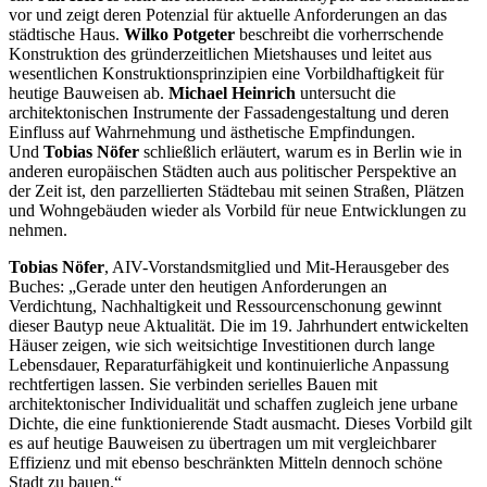
vor und zeigt deren Potenzial für aktuelle Anforderungen an das
städtische Haus.
Wilko Potgeter
beschreibt die vorherrschende
Konstruktion des gründerzeitlichen Mietshauses und leitet aus
wesentlichen Konstruktionsprinzipien eine Vorbildhaftigkeit für
heutige Bauweisen ab.
Michael Heinrich
untersucht die
architektonischen Instrumente der Fassadengestaltung und deren
Einfluss auf Wahrnehmung und ästhetische Empfindungen.
Und
Tobias Nöfer
schließlich erläutert, warum es in Berlin wie in
anderen europäischen Städten auch aus politischer Perspektive an
der Zeit ist, den parzellierten Städtebau mit seinen Straßen, Plätzen
und Wohngebäuden wieder als Vorbild für neue Entwicklungen zu
nehmen.
Tobias Nöfer
, AIV-Vorstandsmitglied und Mit-Herausgeber des
Buches: „Gerade unter den heutigen Anforderungen an
Verdichtung, Nachhaltigkeit und Ressourcenschonung gewinnt
dieser Bautyp neue Aktualität. Die im 19. Jahrhundert entwickelten
Häuser zeigen, wie sich weitsichtige Investitionen durch lange
Lebensdauer, Reparaturfähigkeit und kontinuierliche Anpassung
rechtfertigen lassen. Sie verbinden serielles Bauen mit
architektonischer Individualität und schaffen zugleich jene urbane
Dichte, die eine funktionierende Stadt ausmacht. Dieses Vorbild gilt
es auf heutige Bauweisen zu übertragen um mit vergleichbarer
Effizienz und mit ebenso beschränkten Mitteln dennoch schöne
Stadt zu bauen.“