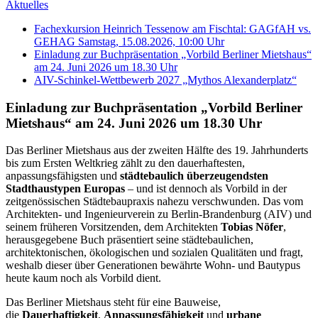
Aktuelles
Fachexkursion Heinrich Tessenow am Fischtal: GAGfAH vs.
GEHAG Samstag, 15.08.2026, 10:00 Uhr
Einladung zur Buchpräsentation „Vorbild Berliner Mietshaus“
am 24. Juni 2026 um 18.30 Uhr
AIV-Schinkel-Wettbewerb 2027 „Mythos Alexanderplatz“
Einladung zur Buchpräsentation „Vorbild Berliner
Mietshaus“ am 24. Juni 2026 um 18.30 Uhr
Das Berliner Mietshaus aus der zweiten Hälfte des 19. Jahrhunderts
bis zum Ersten Weltkrieg zählt zu den dauerhaftesten,
anpassungsfähigsten und
städtebaulich überzeugendsten
Stadthaustypen Europas
– und ist dennoch als Vorbild in der
zeitgenössischen Städtebaupraxis nahezu verschwunden. Das vom
Architekten- und Ingenieurverein zu Berlin-Brandenburg (AIV) und
seinem früheren Vorsitzenden, dem Architekten
Tobias Nöfer
,
herausgegebene Buch präsentiert seine städtebaulichen,
architektonischen, ökologischen und sozialen Qualitäten und fragt,
weshalb dieser über Generationen bewährte Wohn- und Bautypus
heute kaum noch als Vorbild dient.
Das Berliner Mietshaus steht für eine Bauweise,
die
Dauerhaftigkeit
,
Anpassungsfähigkeit
und
urbane